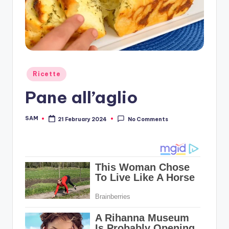
Posted
Ricette
in
Pane all’aglio
SAM
21 February 2024
No Comments
Posted
by