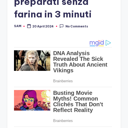
preparati senza
farina in 3 minuti
SAM
20 April 2024
No Comments
Posted
by