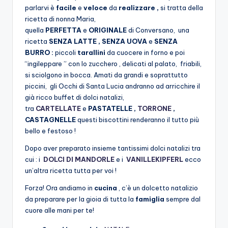
parlarvi è
facile
e
veloce
da
realizzare ,
si tratta della
ricetta di nonna Maria,
quella
PERFETTA
e
ORIGINALE
di Conversano, una
ricetta
SENZA LATTE , SENZA UOVA
e
SENZA
BURRO :
piccoli
tarallini
da cuocere in forno e poi
“ingileppare ” con lo zucchero , delicati al palato, friabili,
si sciolgono in bocca. Amati da grandi e soprattutto
piccini, gli Occhi di Santa Lucia andranno ad arricchire il
già ricco buffet di dolci natalizi,
tra
CARTELLATE
e
PASTATELLE ,
TORRONE
,
CASTAGNELLE
questi biscottini renderanno il tutto più
bello e festoso !
Dopo aver preparato insieme tantissimi dolci natalizi tra
cui : i
DOLCI DI MANDORLE
e i
VANILLEKIPFERL
ecco
un’altra ricetta tutta per voi !
Forza! Ora andiamo in
cucina
, c’è un dolcetto natalizio
da preparare per la gioia di tutta la
famiglia
sempre dal
cuore alle mani per te!