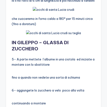
Io li ho fatti di 6 cm di lunghezza e poi racchiusi a tarallini
che cuoceremo in forno caldo a 180° per 15 minuti circa
(fino a doratura)
IN GILEPPO – GLASSA DI
ZUCCHERO
5- A parte mettete l’albume in una ciotola ed iniziate a
montare con lo sbattitore
fino a quando non vedete una sorta di schiuma
6- aggiungete lo zucchero a velo poco alla volta
continuando a montare