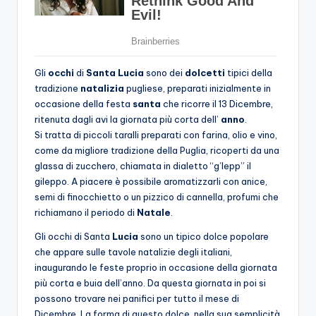
Gli
occhi
di
Santa Lucia
sono dei
dolcetti
tipici della
tradizione
natalizia
pugliese, preparati inizialmente in
occasione della festa
santa
che ricorre il 13 Dicembre,
ritenuta dagli avi la giornata più corta dell’
anno
.
Si tratta di piccoli taralli preparati con farina, olio e vino,
come da migliore tradizione della Puglia, ricoperti da una
glassa di zucchero, chiamata in dialetto “g’lepp” il
gileppo. A piacere è possibile aromatizzarli con anice,
semi di finocchietto o un pizzico di cannella, profumi che
richiamano il periodo di
Natale
.
Gli occhi di Santa
Lucia
sono un tipico dolce popolare
che appare sulle tavole natalizie degli italiani,
inaugurando le feste proprio in occasione della giornata
più corta e buia dell’anno. Da questa giornata in poi si
possono trovare nei panifici per tutto il mese di
Dicembre. La forma di questo dolce, nella sua semplicità