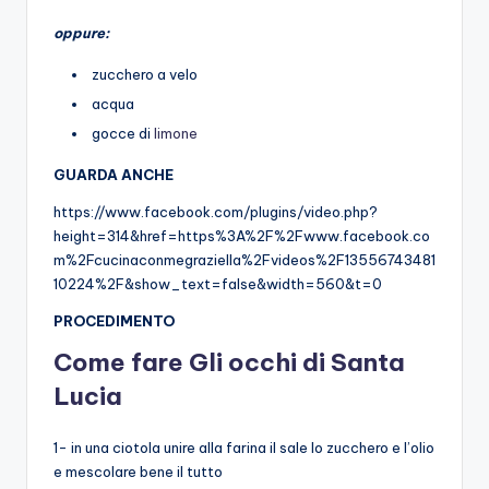
oppure:
zucchero a velo
acqua
gocce di
limone
GUARDA ANCHE
https://www.facebook.com/plugins/video.php?
height=314&href=https%3A%2F%2Fwww.facebook.co
m%2Fcucinaconmegraziella%2Fvideos%2F13556743481
10224%2F&show_text=false&width=560&t=0
PROCEDIMENTO
Come fare Gli
occhi di Santa
Lucia
1- in una ciotola unire alla farina il sale lo zucchero e l’olio
e mescolare bene il tutto