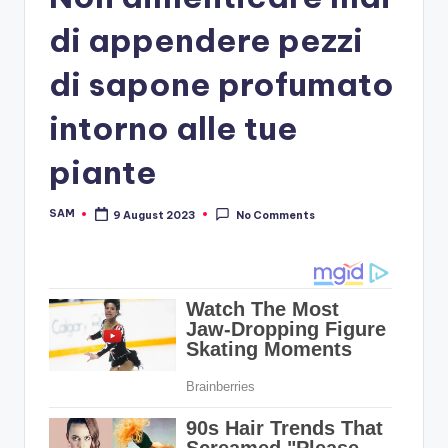
di appendere pezzi
di sapone profumato
intorno alle tue
piante
SAM
9 August 2023
No Comments
Posted
by