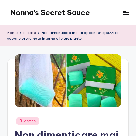
Nonna’s Secret Sauce
Skip
to
content
Home
Ricette
Non dimenticare mai di appendere pezzi di
sapone profumato intorno alle tue piante
Posted
Ricette
in
Non dimenticare mai