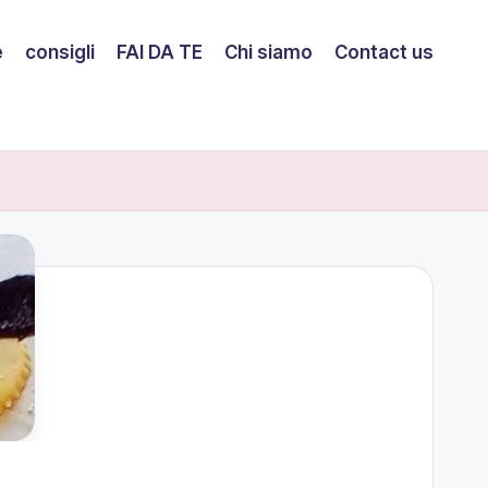
e
consigli
FAI DA TE
Chi siamo
Contact us