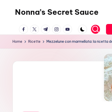
Nonna’s Secret Sauce
Skip
to
content
facebook.com
twitter.com
t.me
instagram.com
youtube.com
Home
Ricette
Mezzelune con marmellata: la ricetta de