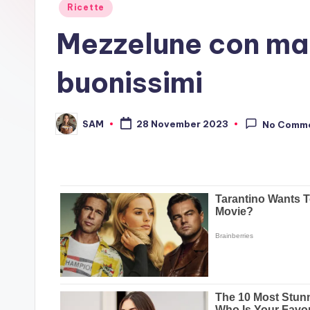
Posted
Ricette
in
Mezzelune con marm
buonissimi
SAM
28 November 2023
No Comm
Posted
by