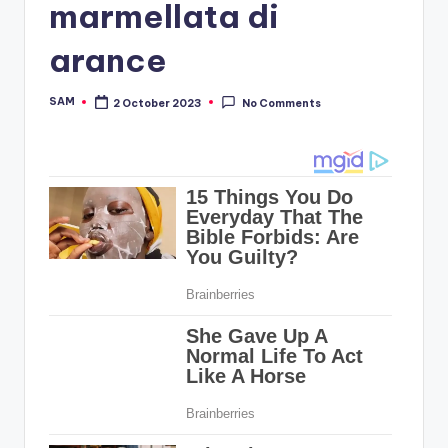
marmellata di
arance
SAM
2 October 2023
No Comments
Posted
by