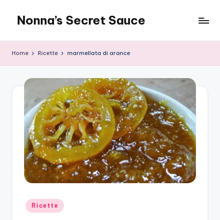
Nonna’s Secret Sauce
Skip
to
content
Home
Ricette
marmellata di arance
Posted
Ricette
in