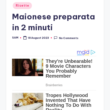
Posted
Ricette
in
Maionese preparata
in 2 minuti
SAM
18 August 2023
No Comments
Posted
by