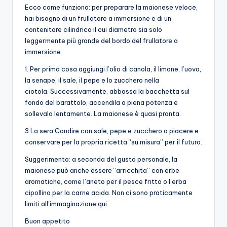
Ecco come funziona: per preparare la maionese veloce,
hai bisogno di un frullatore a immersione e di un
contenitore cilindrico il cui diametro sia solo
leggermente più grande del bordo del frullatore a
immersione.
1. Per prima cosa aggiungi l’olio di canola, il limone, l’uovo,
la senape, il sale, il pepe e lo zucchero nella
ciotola. Successivamente, abbassa la bacchetta sul
fondo del barattolo, accendila a piena potenza e
sollevala lentamente. La maionese è quasi pronta.
3.La sera Condire con sale, pepe e zucchero a piacere e
conservare per la propria ricetta “su misura” per il futuro.
Suggerimento: a seconda del gusto personale, la
maionese può anche essere “arricchita” con erbe
aromatiche, come l’aneto per il pesce fritto o l’erba
cipollina per la carne acida. Non ci sono praticamente
limiti all’immaginazione qui.
Buon appetito