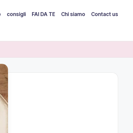
e
consigli
FAI DA TE
Chi siamo
Contact us