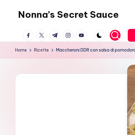
Nonna’s Secret Sauce
Skip
to
content
facebook.com
twitter.com
t.me
instagram.com
youtube.com
Home
Ricette
Maccheroni DDR con salsa di pomodoro