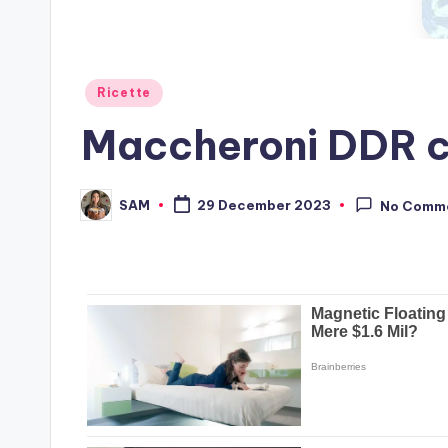
Posted
Ricette
in
Maccheroni DDR co
SAM
29 December 2023
No Comm
Posted
by