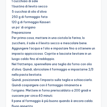
1 cucchiaio di sale
1 bustina di lievito secco
5 cucchiai di olio d’oliva
250 g di formaggio feta
120 g di formaggio Kasseri
un po’ di origano
Preparazione
Per prima cosa, mettere in una ciotola la farina, lo
zucchero, il sale e il lievito secco e mescolare bene.
Aggiungere l’acqua e l’olio e impastare fino a ottenere un
impasto appiccicoso. Coprite e lasciate lievitare in un
luogo caldo fino al raddoppio.
Nel frattempo, spennellare una teglia da forno con olio
d’oliva. Quindi, sbriciolare il formaggio e impastarne 2/3
nella pasta lievitata.
Quindi, posizionare l’impasto sulla teglia e schiacciarlo.
Quindi cospargere con il formaggio rimanente e
l’origano. Mettere in forno preriscaldato a 200 gradi e
cuocere per circa 40 minuti.
Il pane al formaggio è più buono quando è ancora caldo.
Buon appetito