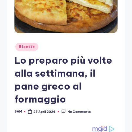
Posted
Ricette
in
Lo preparo più volte
alla settimana, il
pane greco al
formaggio
SAM
27 April 2024
No Comments
Posted
by