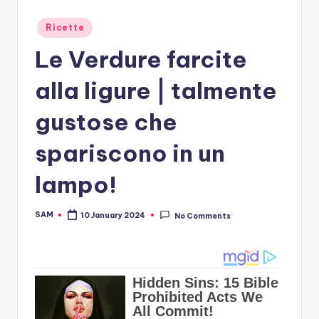
Posted
Ricette
in
Le Verdure farcite
alla ligure | talmente
gustose che
spariscono in un
lampo!
SAM
10 January 2024
No Comments
Posted
by