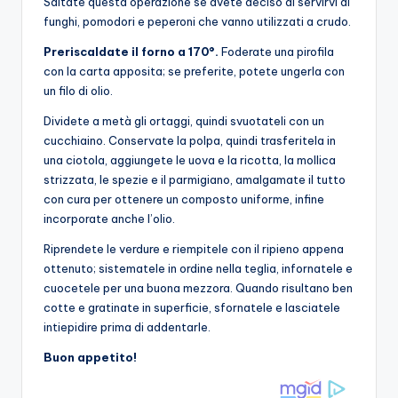
Saltate questa operazione se avete deciso di servirvi di
funghi, pomodori e peperoni che vanno utilizzati a crudo.
Preriscaldate il forno a 170°.
Foderate una pirofila
con la carta apposita; se preferite, potete ungerla con
un filo di olio.
Dividete a metà gli ortaggi, quindi svuotateli con un
cucchiaino. Conservate la polpa, quindi trasferitela in
una ciotola, aggiungete le uova e la ricotta, la mollica
strizzata, le spezie e il parmigiano, amalgamate il tutto
con cura per ottenere un composto uniforme, infine
incorporate anche l’olio.
Riprendete le verdure e riempitele con il ripieno appena
ottenuto; sistematele in ordine nella teglia, infornatele e
cuocetele per una buona mezzora. Quando risultano ben
cotte e gratinate in superficie, sfornatele e lasciatele
intiepidire prima di addentarle.
Buon appetito!