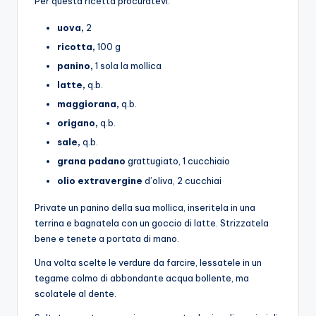
Per questa ricetta procuratevi:
uova,
2
ricotta,
100 g
panino,
1 sola la mollica
latte,
q.b.
maggiorana,
q.b.
origano,
q.b.
sale,
q.b.
grana padano
grattugiato, 1 cucchiaio
olio extravergine
d’oliva, 2 cucchiai
Private un panino della sua mollica, inseritela in una
terrina e bagnatela con un goccio di latte. Strizzatela
bene e tenete a portata di mano.
Una volta scelte le verdure da farcire, lessatele in un
tegame colmo di abbondante acqua bollente, ma
scolatele al dente.