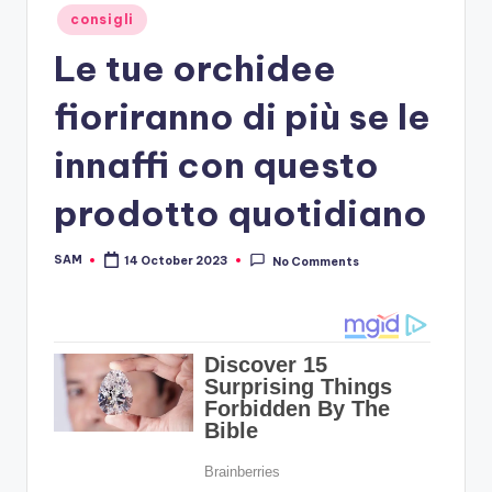
Posted
consigli
in
Le tue orchidee
fioriranno di più se le
innaffi con questo
prodotto quotidiano
SAM
14 October 2023
No Comments
Posted
by