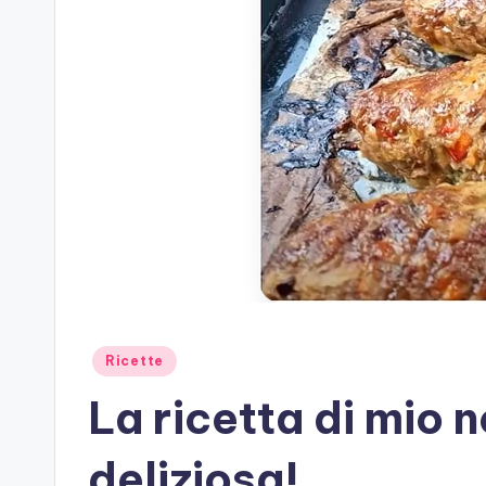
Posted
Ricette
in
La ricetta di mio 
deliziosa!