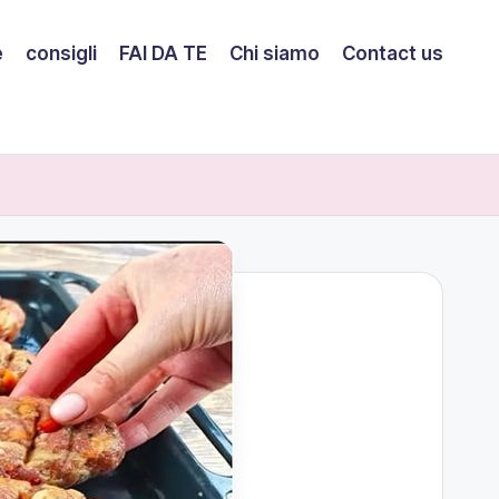
e
consigli
FAI DA TE
Chi siamo
Contact us