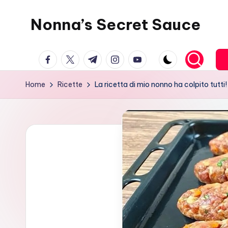
Nonna’s Secret Sauce
Skip
to
content
facebook.com
twitter.com
t.me
instagram.com
youtube.com
Home
Ricette
La ricetta di mio nonno ha colpito tutti