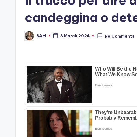
Il trucco per dire
candeggina o dete
SAM
3 March 2024
No Comments
Posted
by