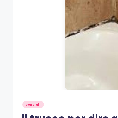
Posted
consigli
in