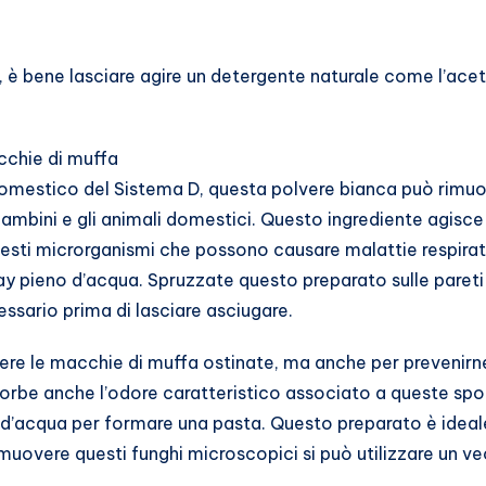
, è bene lasciare agire un detergente naturale come l’acet
cchie di muffa
domestico del Sistema D, questa polvere bianca può rimuov
 bambini e gli animali domestici. Questo ingrediente agis
uesti microrganismi che possono causare malattie respirat
y pieno d’acqua. Spruzzate questo preparato sulle pareti p
essario prima di lasciare asciugare.
overe le macchie di muffa ostinate, ma anche per prevenir
sorbe anche l’odore caratteristico associato a queste spor
 d’acqua per formare una pasta. Questo preparato è ideal
 rimuovere questi funghi microscopici si può utilizzare un v