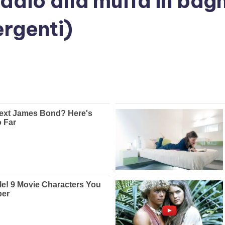
 addio alla muffa in ba
rgenti)