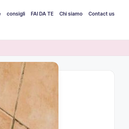
e
consigli
FAI DA TE
Chi siamo
Contact us