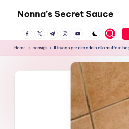
Nonna’s Secret Sauce
Skip
to
content
facebook.com
twitter.com
t.me
instagram.com
youtube.com
Home
consigli
Il trucco per dire addio alla muffa in 