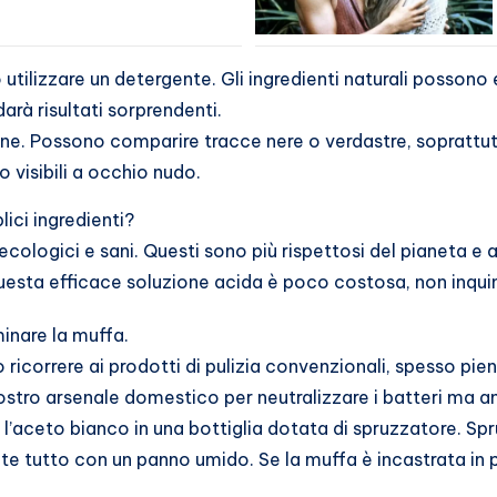
tilizzare un detergente. Gli ingredienti naturali possono es
arà risultati sorprendenti.
e. Possono comparire tracce nere o verdastre, soprattutto
 visibili a occhio nudo.
ci ingredienti?
i, ecologici e sani. Questi sono più rispettosi del pianeta
questa efficace soluzione acida è poco costosa, non inquin
inare la muffa.
 ricorrere ai prodotti di pulizia convenzionali, spesso pie
ostro arsenale domestico per neutralizzare i batteri ma anc
 l’aceto bianco in una bottiglia dotata di spruzzatore. Spr
 tutto con un panno umido. Se la muffa è incastrata in pun