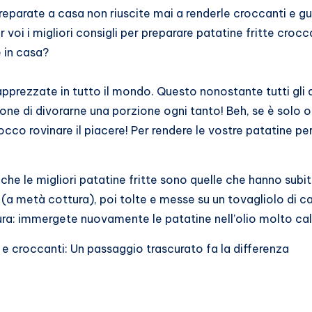
preparate a casa non riuscite mai a renderle croccanti e 
oi i migliori consigli per preparare patatine fritte crocca
 in casa?
o apprezzate in tutto il mondo. Questo nonostante tutti gl
tazione di divorarne una porzione ogni tanto! Beh, se è solo
co rovinare il piacere! Per rendere le vostre patatine per
 che le migliori patatine fritte sono quelle che hanno sub
a metà cottura), poi tolte e messe su un tovagliolo di car
ura: immergete nuovamente le patatine nell’olio molto cal
 e croccanti: Un passaggio trascurato fa la differenza