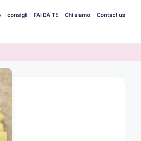
e
consigli
FAI DA TE
Chi siamo
Contact us