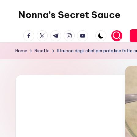
Nonna’s Secret Sauce
Skip
to
content
facebook.com
twitter.com
t.me
instagram.com
youtube.com
Home
Ricette
Il trucco degli chef per patatine fritte 