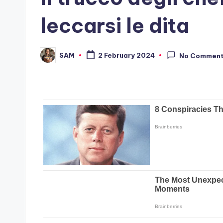
leccarsi le dita
SAM
2 February 2024
No Commen
Posted
by