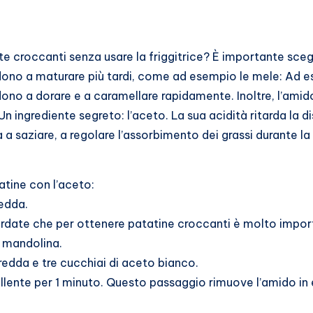
 croccanti senza usare la friggitrice? È importante sceglier
 tendono a maturare più tardi, come ad esempio le mele: A
no a dorare e a caramellare rapidamente. Inoltre, l’amid
 ingrediente segreto: l’aceto. La sua acidità ritarda la 
ta a saziare, a regolare l’assorbimento dei grassi durante 
atine con l’aceto:
redda.
ordate che per ottenere patatine croccanti è molto impo
 mandolina.
redda e tre cucchiai di aceto bianco.
bollente per 1 minuto. Questo passaggio rimuove l’amido in