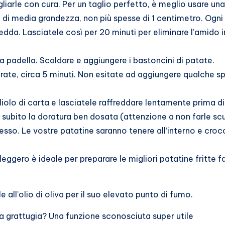
gliarle con cura. Per un taglio perfetto, è meglio usare u
te di media grandezza, non più spesse di 1 centimetro. Ogni 
edda. Lasciatele così per 20 minuti per eliminare l’amido i
a padella. Scaldare e aggiungere i bastoncini di patate.
rate, circa 5 minuti. Non esitate ad aggiungere qualche sp
liolo di carta e lasciatele raffreddare lentamente prima di
 subito la doratura ben dosata (attenzione a non farle scuri
cesso. Le vostre patatine saranno tenere all’interno e crocc
e leggero è ideale per preparare le migliori patatine fritte 
e all’olio di oliva per il suo elevato punto di fumo.
la grattugia? Una funzione sconosciuta super utile