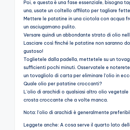
Poi, e questa è una fase essenziale, bisogna ta
una, usate un coltello affilato per tagliare fet
Mettere le patatine in una ciotola con acqua fr
un asciugamano pulito.
Versare quindi un abbondante strato di olio nell
Lasciare così finché le patatine non saranno do
gustoso!
Toglietele dalla padella, mettetele su un tovag
sufficienti pochi minuti. Osservatele e noterete
un tovagliolo di carta per eliminare l’olio in ec
Quale olio per patatine croccanti?
L’olio di arachidi o qualsiasi altro olio vegetal
crosta croccante che a volte manca.
Nota: l’olio di arachidi è generalmente preferibil
Leggete anche: A cosa serve il quarto lato del