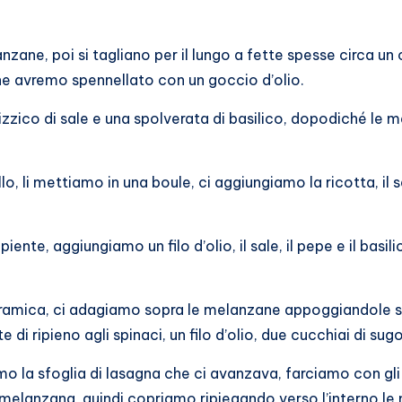
anzane, poi si tagliano per il lungo a fette spesse circa 
he avremo spennellato con un goccio d’olio.
zzico di sale e una spolverata di basilico, dopodiché le m
, li mettiamo in una boule, ci aggiungiamo la ricotta, il sa
iente, aggiungiamo un filo d’olio, il sale, il pepe e il ba
eramica, ci adagiamo sopra le melanzane appoggiandole su
 di ripieno agli spinaci, un filo d’olio, due cucchiai di s
a sfoglia di lasagna che ci avanzava, farciamo con gli spi
 di melanzana, quindi copriamo ripiegando verso l’intern