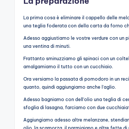
La preparazione
La prima cosa è eliminare il cappello delle mel
una teglia foderata con della carta da forno c
Adesso aggiustiamo le vostre verdure con un pi
una ventina di minuti.
Frattanto sminuzziamo gli spinaci con un coltello
amalgamiamo il tutto con un cucchiaio.
Ora versiamo la passata di pomodoro in un recip
quanto, quindi aggiungiamo anche l’aglio.
Adesso bagniamo con dell’olio una teglia di c
sfoglia di lasagna, farciamo con due cucchiaiate
Aggiungiamo adesso altre melanzane, stendiamo l
olio, la scamorza, il parmigiano e altre fette