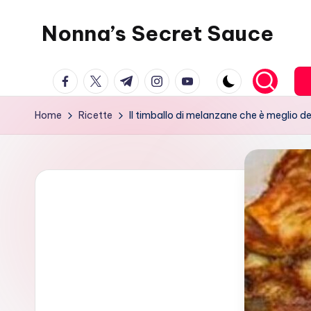
Nonna’s Secret Sauce
Skip
to
content
facebook.com
twitter.com
t.me
instagram.com
youtube.com
Home
Ricette
Il timballo di melanzane che è meglio de