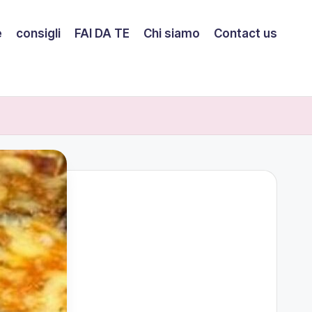
e
consigli
FAI DA TE
Chi siamo
Contact us