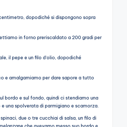
un centimetro, dopodiché si dispongono sopra
ettiamo in forno preriscaldato a 200 gradi per
le, il pepe e un filo d’olio, dopodiché
silico e amalgamiamo per dare sapore a tutto
l bordo e sul fondo, quindi ci stendiamo una
ugo e una spolverata di parmigiano e scamorza.
naci, due o tre cucchiai di salsa, un filo di
o le melanzane che avevamo messo suo bordo e