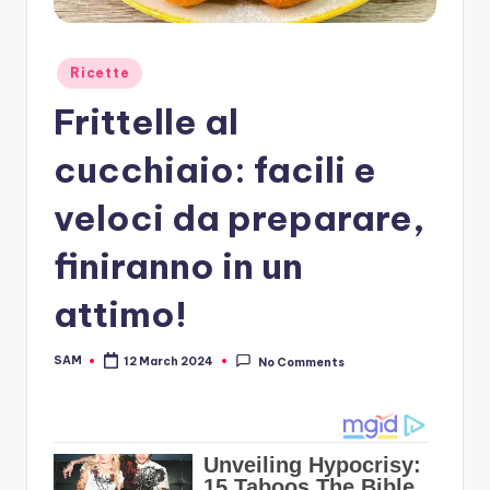
Posted
Ricette
in
Frittelle al
cucchiaio: facili e
veloci da preparare,
finiranno in un
attimo!
SAM
12 March 2024
No Comments
Posted
by