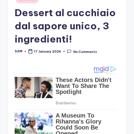
in
Dessert al cucchiaio
dal sapore unico, 3
ingredienti!
SAM
17 January 2024
No Comments
Posted
by