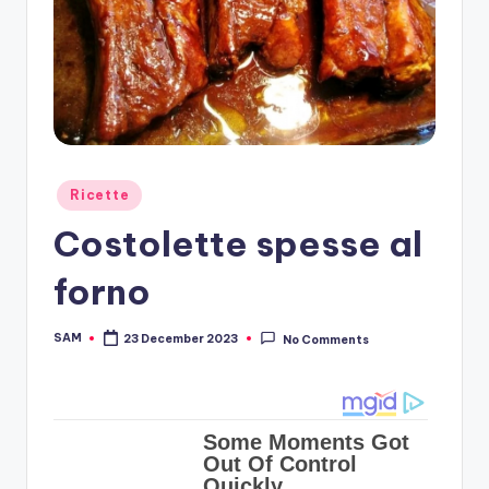
Posted
Ricette
in
Costolette spesse al
forno
SAM
23 December 2023
No Comments
Posted
by