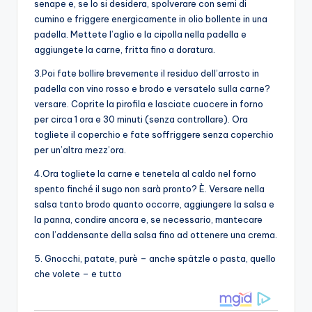
senape e, se lo si desidera, spolverare con semi di
cumino e friggere energicamente in olio bollente in una
padella. Mettete l’aglio e la cipolla nella padella e
aggiungete la carne, fritta fino a doratura.
3.Poi fate bollire brevemente il residuo dell’arrosto in
padella con vino rosso e brodo e versatelo sulla carne?
versare. Coprite la pirofila e lasciate cuocere in forno
per circa 1 ora e 30 minuti (senza controllare). Ora
togliete il coperchio e fate soffriggere senza coperchio
per un’altra mezz’ora.
4.Ora togliete la carne e tenetela al caldo nel forno
spento finché il sugo non sarà pronto? È. Versare nella
salsa tanto brodo quanto occorre, aggiungere la salsa e
la panna, condire ancora e, se necessario, mantecare
con l’addensante della salsa fino ad ottenere una crema.
5. Gnocchi, patate, purè – anche spätzle o pasta, quello
che volete – e tutto