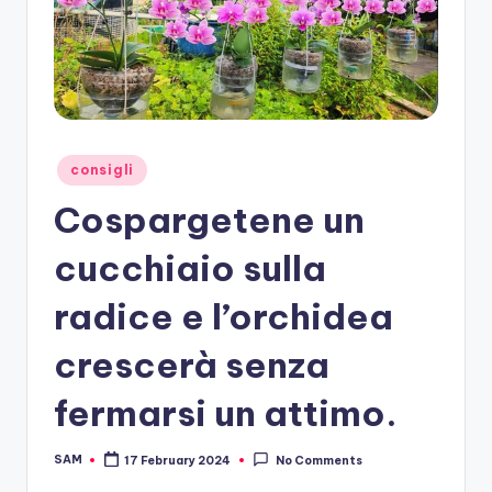
Posted
consigli
in
Cospargetene un
cucchiaio sulla
radice e l’orchidea
crescerà senza
fermarsi un attimo.
SAM
17 February 2024
No Comments
Posted
by