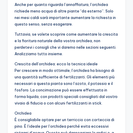
Anche per quanto riguarda l’annaffiatura, l’orchidea
richiede meno acqua di altre piante “da esterno”. Solo
nei mesi caldi sarà importante aumentare la richiesta in
questo senso, senza esagerare.
Tuttavia, se volete scoprire come aumentare la crescita
e la fioritura naturale della vostra orchidea, non
perdetevi i consigli che vi daremo nelle sezioni seguenti.
Analizziamo tutto insieme.
Crescita dell’orchidea: ecco la tecnica ideale
Per crescere in modo ottimale, l’orchidea ha bisogno di
una quantità sufficiente di fertilizzanti. Gli elementi più
necessari a questa pianta sono l’azoto, il potassio e il
fosforo. La concimazione può essere effettuata in
forma liquida, con prodotti speciali consigliati dal vostro
vivaio di fiducia o con alcuni fertilizzanti in stick.
Orchidea
È consigliabile optare per un terriccio con corteccia di
pino. È l’ideale per l’orchidea perché evita eccessivi
ristagni d’acqua. Questo può danneggiare le radici e, a