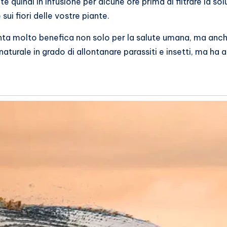
e quindi in infusione per alcune ore prima di filtrare la sol
 sui fiori delle vostre piante.
anta molto benefica non solo per la salute umana, ma anche
naturale in grado di allontanare parassiti e insetti, ma ha 