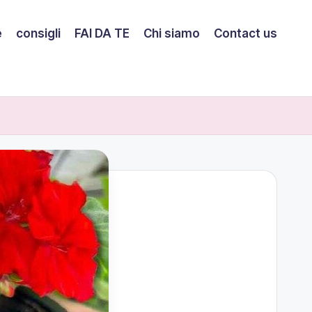
e
consigli
FAI DA TE
Chi siamo
Contact us