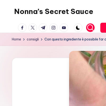
Nonna’s Secret Sauce
Skip
to
content
facebook.com
twitter.com
t.me
instagram.com
youtube.com
Home
consigli
Con questo ingrediente è possibile far d