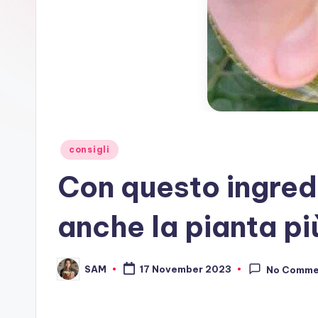
Posted
consigli
in
Con questo ingredi
anche la pianta più
SAM
17 November 2023
No Comme
Posted
by