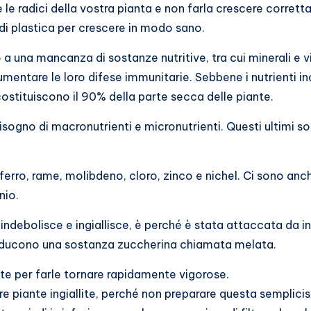
e radici della vostra pianta e non farla crescere corretta
di plastica per crescere in modo sano.
 a una mancanza di sostanze nutritive, tra cui minerali e 
umentare le loro difese immunitarie. Sebbene i nutrienti in
costituiscono il 90% della parte secca delle piante.
bisogno di macronutrienti e micronutrienti. Questi ultimi s
ferro, rame, molibdeno, cloro, zinco e nichel. Ci sono anc
nio.
ndebolisce e ingiallisce, è perché è stata attaccata da in
 Producono una sostanza zuccherina chiamata melata.
ente per farle tornare rapidamente vigorose.
re piante ingiallite, perché non preparare questa semplici