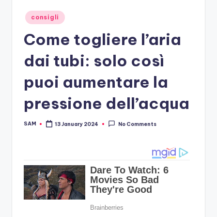
Posted
consigli
in
Come togliere l’aria
dai tubi: solo così
puoi aumentare la
pressione dell’acqua
SAM
13 January 2024
No Comments
Posted
by