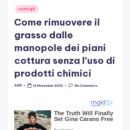
Posted
consigli
in
Come rimuovere il
grasso dalle
manopole dei piani
cottura senza l’uso di
prodotti chimici
SAM
14 November 2023
No Comments
Posted
by