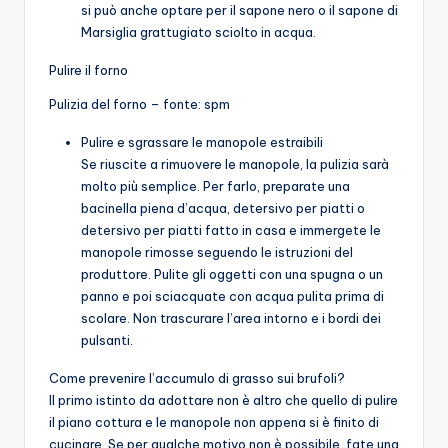
si può anche optare per il sapone nero o il sapone di
Marsiglia grattugiato sciolto in acqua.
Pulire il forno
Pulizia del forno – fonte: spm
Pulire e sgrassare le manopole estraibili
Se riuscite a rimuovere le manopole, la pulizia sarà
molto più semplice. Per farlo, preparate una
bacinella piena d’acqua, detersivo per piatti o
detersivo per piatti fatto in casa e immergete le
manopole rimosse seguendo le istruzioni del
produttore. Pulite gli oggetti con una spugna o un
panno e poi sciacquate con acqua pulita prima di
scolare. Non trascurare l’area intorno e i bordi dei
pulsanti.
Come prevenire l’accumulo di grasso sui brufoli?
Il primo istinto da adottare non è altro che quello di pulire
il piano cottura e le manopole non appena si è finito di
cucinare. Se per qualche motivo non è possibile, fate una