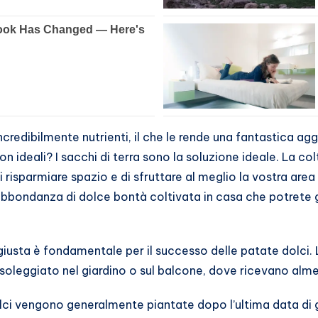
ncredibilmente nutrienti, il che le rende una fantastica ag
 ideali? I sacchi di terra sono la soluzione ideale. La colt
i risparmiare spazio e di sfruttare al meglio la vostra area 
’abbondanza di dolce bontà coltivata in casa che potrete 
iusta è fondamentale per il successo delle patate dolci. 
soleggiato nel giardino o sul balcone, dove ricevano almen
lci vengono generalmente piantate dopo l’ultima data di gel