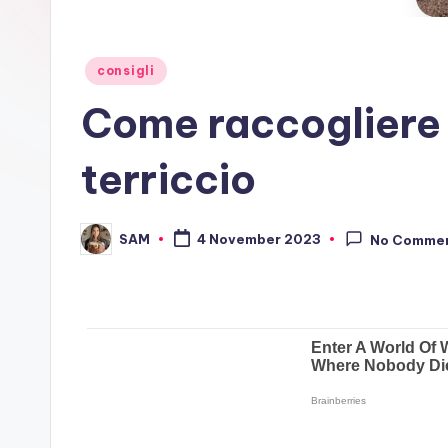
Posted
consigli
in
Come raccogliere t
terriccio
SAM
4 November 2023
No Comme
Posted
by