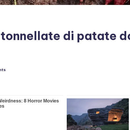
onnellate di patate do
nts