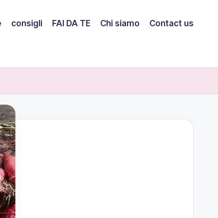
e
consigli
FAI DA TE
Chi siamo
Contact us