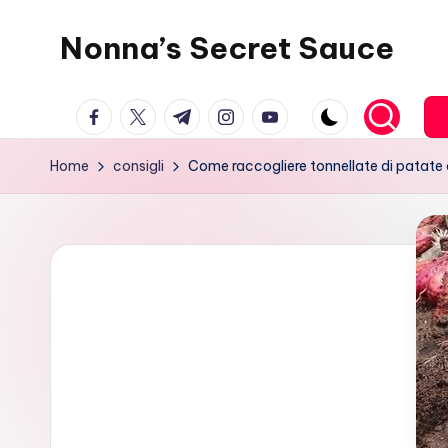
Nonna’s Secret Sauce
Skip
to
content
facebook.com
twitter.com
t.me
instagram.com
youtube.com
Home
consigli
Come raccogliere tonnellate di patate d