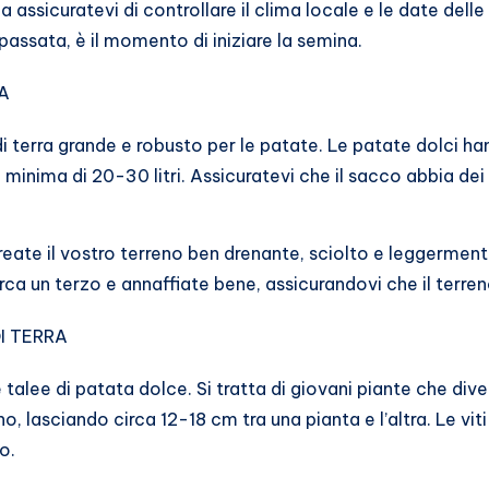
ma assicuratevi di controllare il clima locale e le date dell
 passata, è il momento di iniziare la semina.
A
i terra grande e robusto per le patate. Le patate dolci ha
minima di 20-30 litri. Assicuratevi che il sacco abbia dei 
o create il vostro terreno ben drenante, sciolto e leggerm
rca un terzo e annaffiate bene, assicurandovi che il terr
I TERRA
 talee di patata dolce. Si tratta di giovani piante che dive
no, lasciando circa 12-18 cm tra una pianta e l’altra. Le v
o.