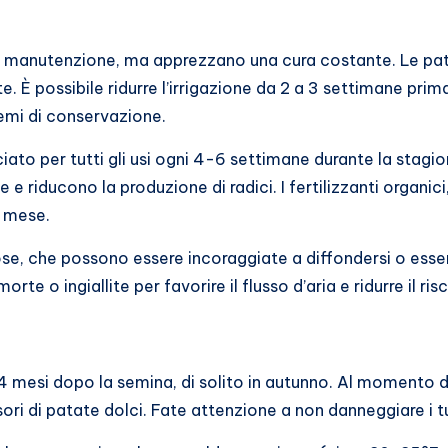
a manutenzione, ma apprezzano una cura costante. Le pat
. È possibile ridurre l’irrigazione da 2 a 3 settimane prim
lemi di conservazione.
to per tutti gli usi ogni 4-6 settimane durante la stagione
e e riducono la produzione di radici. I fertilizzanti organi
i mese.
ose, che possono essere incoraggiate a diffondersi o esser
te o ingiallite per favorire il flusso d’aria e ridurre il ris
4 mesi dopo la semina, di solito in autunno. Al momento 
esori di patate dolci. Fate attenzione a non danneggiare i t