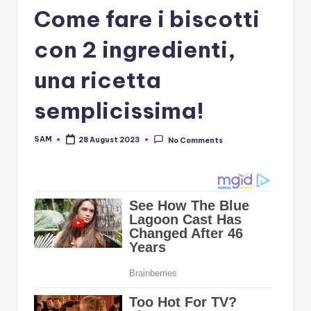
Come fare i biscotti
con 2 ingredienti,
una ricetta
semplicissima!
SAM
28 August 2023
No Comments
Posted
by