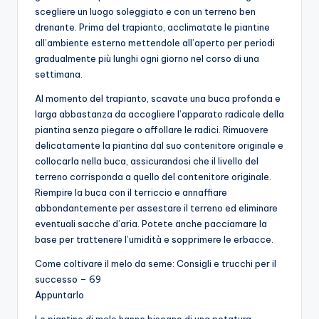
scegliere un luogo soleggiato e con un terreno ben
drenante. Prima del trapianto, acclimatate le piantine
all’ambiente esterno mettendole all’aperto per periodi
gradualmente più lunghi ogni giorno nel corso di una
settimana.
Al momento del trapianto, scavate una buca profonda e
larga abbastanza da accogliere l’apparato radicale della
piantina senza piegare o affollare le radici. Rimuovere
delicatamente la piantina dal suo contenitore originale e
collocarla nella buca, assicurandosi che il livello del
terreno corrisponda a quello del contenitore originale.
Riempire la buca con il terriccio e annaffiare
abbondantemente per assestare il terreno ed eliminare
eventuali sacche d’aria. Potete anche pacciamare la
base per trattenere l’umidità e sopprimere le erbacce.
Come coltivare il melo da seme: Consigli e trucchi per il
successo – 69
Appuntarlo
Le piantine di melo hanno bisogno di una potatura