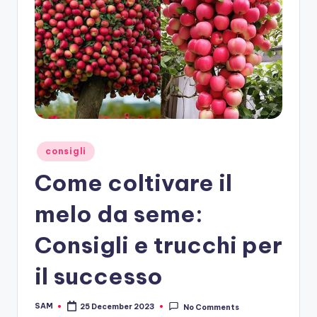
Posted
consigli
in
Come coltivare il
melo da seme:
Consigli e trucchi per
il successo
SAM
25 December 2023
No Comments
Posted