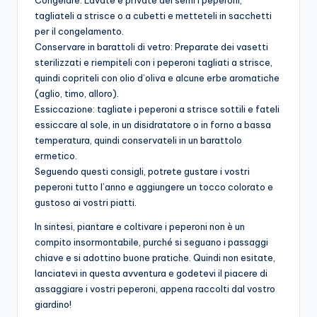
Congelare: Lavate e private dei semi i peperoni,
tagliateli a strisce o a cubetti e metteteli in sacchetti
per il congelamento.
Conservare in barattoli di vetro: Preparate dei vasetti
sterilizzati e riempiteli con i peperoni tagliati a strisce,
quindi copriteli con olio d’oliva e alcune erbe aromatiche
(aglio, timo, alloro).
Essiccazione: tagliate i peperoni a strisce sottili e fateli
essiccare al sole, in un disidratatore o in forno a bassa
temperatura, quindi conservateli in un barattolo
ermetico.
Seguendo questi consigli, potrete gustare i vostri
peperoni tutto l’anno e aggiungere un tocco colorato e
gustoso ai vostri piatti.
In sintesi, piantare e coltivare i peperoni non è un
compito insormontabile, purché si seguano i passaggi
chiave e si adottino buone pratiche. Quindi non esitate,
lanciatevi in questa avventura e godetevi il piacere di
assaggiare i vostri peperoni, appena raccolti dal vostro
giardino!