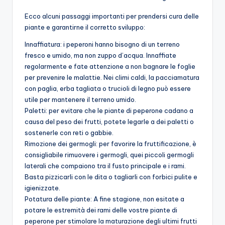
Ecco alcuni passaggi importanti per prendersi cura delle
piante e garantirne il corretto sviluppo:
Innaffiatura: i peperoni hanno bisogno di un terreno
fresco e umido, ma non zuppo d’acqua. Innaffiate
regolarmente e fate attenzione a non bagnare le foglie
per prevenire le malattie. Nei climi caldi, la pacciamatura
con paglia, erba tagliata o trucioli di legno può essere
utile per mantenere il terreno umido.
Paletti: per evitare che le piante di peperone cadano a
causa del peso dei frutti, potete legarle a dei paletti o
sostenerle con reti o gabbie.
Rimozione dei germogli: per favorire la fruttificazione, è
consigliabile rimuovere i germogli, quei piccoli germogli
laterali che compaiono tra il fusto principale e i rami.
Basta pizzicarli con le dita o tagliarli con forbici pulite e
igienizzate.
Potatura delle piante: A fine stagione, non esitate a
potare le estremità dei rami delle vostre piante di
peperone per stimolare la maturazione degli ultimi frutti