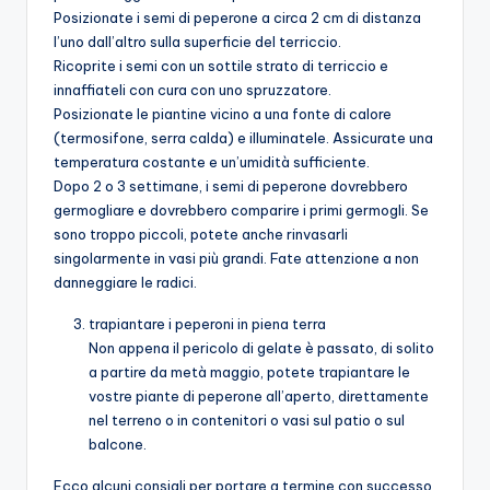
Posizionate i semi di peperone a circa 2 cm di distanza
l’uno dall’altro sulla superficie del terriccio.
Ricoprite i semi con un sottile strato di terriccio e
innaffiateli con cura con uno spruzzatore.
Posizionate le piantine vicino a una fonte di calore
(termosifone, serra calda) e illuminatele. Assicurate una
temperatura costante e un’umidità sufficiente.
Dopo 2 o 3 settimane, i semi di peperone dovrebbero
germogliare e dovrebbero comparire i primi germogli. Se
sono troppo piccoli, potete anche rinvasarli
singolarmente in vasi più grandi. Fate attenzione a non
danneggiare le radici.
trapiantare i peperoni in piena terra
Non appena il pericolo di gelate è passato, di solito
a partire da metà maggio, potete trapiantare le
vostre piante di peperone all’aperto, direttamente
nel terreno o in contenitori o vasi sul patio o sul
balcone.
Ecco alcuni consigli per portare a termine con successo