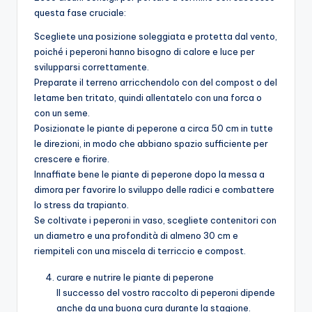
questa fase cruciale:
Scegliete una posizione soleggiata e protetta dal vento,
poiché i peperoni hanno bisogno di calore e luce per
svilupparsi correttamente.
Preparate il terreno arricchendolo con del compost o del
letame ben tritato, quindi allentatelo con una forca o
con un seme.
Posizionate le piante di peperone a circa 50 cm in tutte
le direzioni, in modo che abbiano spazio sufficiente per
crescere e fiorire.
Innaffiate bene le piante di peperone dopo la messa a
dimora per favorire lo sviluppo delle radici e combattere
lo stress da trapianto.
Se coltivate i peperoni in vaso, scegliete contenitori con
un diametro e una profondità di almeno 30 cm e
riempiteli con una miscela di terriccio e compost.
curare e nutrire le piante di peperone
Il successo del vostro raccolto di peperoni dipende
anche da una buona cura durante la stagione.