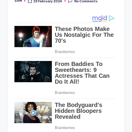
SAM
23 February 2024
No Comments
Posted
by