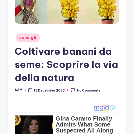
Posted
consigli
in
Coltivare banani da
seme: Scoprire la via
della natura
SAM
13 December 2023
No Comments
Posted
by