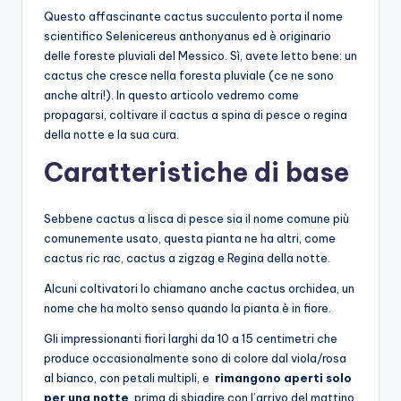
Questo affascinante cactus succulento porta il nome
scientifico Selenicereus anthonyanus ed è originario
delle foreste pluviali del Messico. Sì, avete letto bene: un
cactus che cresce nella foresta pluviale (ce ne sono
anche altri!). In questo articolo vedremo come
propagarsi, coltivare il cactus a spina di pesce o regina
della notte e la sua cura.
Caratteristiche di base
Sebbene cactus a lisca di pesce sia il nome comune più
comunemente usato, questa pianta ne ha altri, come
cactus ric rac, cactus a zigzag e Regina della notte.
Alcuni coltivatori lo chiamano anche cactus orchidea, un
nome che ha molto senso quando la pianta è in fiore.
Gli impressionanti fiori larghi da 10 a 15 centimetri che
produce occasionalmente sono di colore dal viola/rosa
al bianco, con petali multipli, e
rimangono aperti solo
per una notte
prima di sbiadire con l’arrivo del mattino,