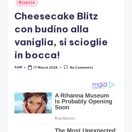
Posted
Ricette
in
Cheesecake Blitz
con budino alla
vaniglia, si scioglie
in bocca!
SAM
17 March 2024
No Comments
Posted
by