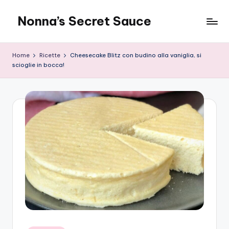
Nonna’s Secret Sauce
Skip
to
content
Home
Ricette
Cheesecake Blitz con budino alla vaniglia, si
scioglie in bocca!