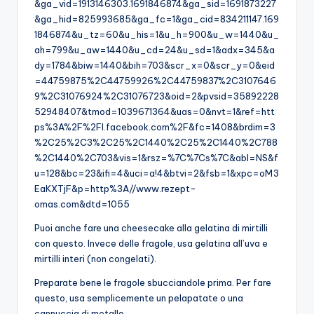
&ga_vid=1913146303.1691846874&ga_sid=1691873227
&ga_hid=825993685&ga_fc=1&ga_cid=834211147.169
1846874&u_tz=60&u_his=1&u_h=900&u_w=1440&u_
ah=799&u_aw=1440&u_cd=24&u_sd=1&adx=345&a
dy=1784&biw=1440&bih=703&scr_x=0&scr_y=0&eid
=44759875%2C44759926%2C44759837%2C3107646
9%2C31076924%2C31076723&oid=2&pvsid=35892228
52948407&tmod=1039671364&uas=0&nvt=1&ref=htt
ps%3A%2F%2Fl.facebook.com%2F&fc=1408&brdim=3
%2C25%2C3%2C25%2C1440%2C25%2C1440%2C788
%2C1440%2C703&vis=1&rsz=%7C%7Cs%7C&abl=NS&f
u=128&bc=23&ifi=4&uci=a!4&btvi=2&fsb=1&xpc=oM3
EaKXTjF&p=http%3A//www.rezept-
omas.com&dtd=1055
Puoi anche fare una cheesecake alla gelatina di mirtilli
con questo. Invece delle fragole, usa gelatina all’uva e
mirtilli interi (non congelati).
Preparate bene le fragole sbucciandole prima. Per fare
questo, usa semplicemente un pelapatate o una
cannuccia di metallo.