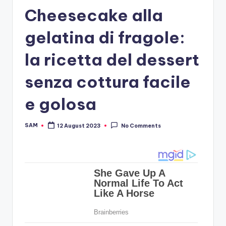
Cheesecake alla
gelatina di fragole:
la ricetta del dessert
senza cottura facile
e golosa
SAM
12 August 2023
No Comments
Posted
by