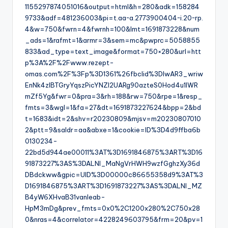
1155297874051016&output=html&h=280&adk=158284
9733&adf=481236003&pi=t.aa~a.2773900404~i.20~rp.
4&w=750&fwrn=4&fwrnh=100&lmt=1691873228&num
_ads=1&rafmt=1&armr=3&sem=mc&pwprc=5058855
833&ad_type=text_image&format=750×280&url=htt
p%3A%2F%2Fwww.rezept-
omas.com%2F%3Fp%3D1361%26fbclid%3DIwAR3_wriw
EnNk4zIBTGryYqszPicYNZl2UARg90azteS0Hod4u1lWR
mZf5Yg&fwr=0&pra=3&rh=188&rw=750&rpe=1&resp_
fmts=3&wgl=1&fa=27&dt=1691873227624&bpp=2&bd
t=1683&idt=2&shv=r20230809&mjsv=m20230807010
2&ptt=9&saldr=aa&abxe=1&cookie=ID%3D4d9ffba6b
0130234-
22bd5d944ae00011%3AT%3D1691846875%3ART%3D16
91873227%3AS%3DALNI_MaNgVrHWH9wzfGghzXy36d
DBdckww&gpic=UID%3D00000c86655358d9%3AT%3
D1691846875%3ART%3D1691873227%3AS%3DALNI_MZ
B4yW6XHvaB31vanIeab-
HpM3mDg&prev_fmts=0x0%2C1200x280%2C750x28
0&nras=4&correlator=4228249603795&frm=20&pv=1