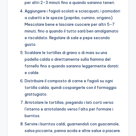
per altri 2-3 minuti fino a quando saranno teneri.
Aggiungere i fagioli scolati e sciacquati, i pomodori
a cubetti e le spezie (paprika, cumino, origano).
Mescolare bene e lasciare cuocere per altri 5-7
minuti, fino a quando il tutto sarà ben amalgamato
e riscaldato. Regolare di sale e pepe secondo
gusto.
Scaldare le tortillas di grano o di mais su una
padella calda o direttamente sulla fiamma del
fornello fino a quando saranno leggermente dorati
e calde.
Distribuire il composto di carne e fagioli su ogni
tortilla calda, quindi cospargerle con il formaggio
grattugiato.
Arrotolare le tortillas, piegando i lati corti verso
l’interno e arrotolando verso l’alto per formare i
burritos.
Servire i burritos caldi, guarnendoli con guacamole,
salsa piccante, panna acida e altre salse a piacere.