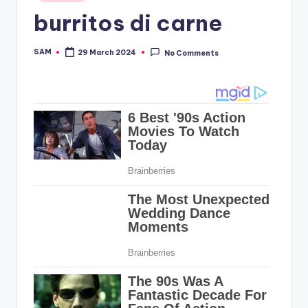
in
burritos di carne
SAM
29 March 2024
No Comments
Posted
by