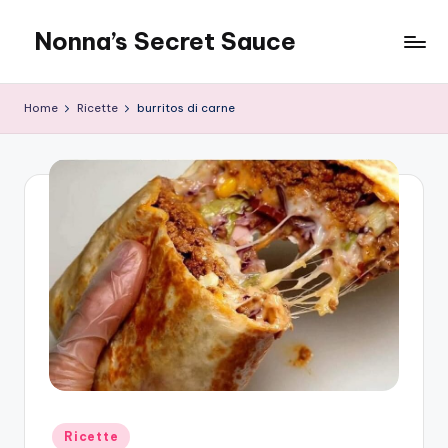
Nonna’s Secret Sauce
Skip
to
content
Home
Ricette
burritos di carne
Posted
Ricette