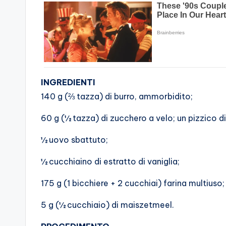
INGREDIENTI
140 g (⅔ tazza) di burro, ammorbidito;
60 g (½ tazza) di zucchero a velo; un pizzico di
½ uovo sbattuto;
½ cucchiaino di estratto di vaniglia;
175 g (1 bicchiere + 2 cucchiai) farina multiuso;
5 g (½ cucchiaio) di maiszetmeel.