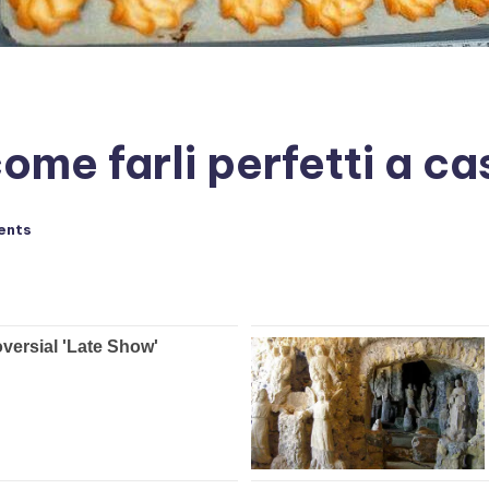
come farli perfetti a ca
ents