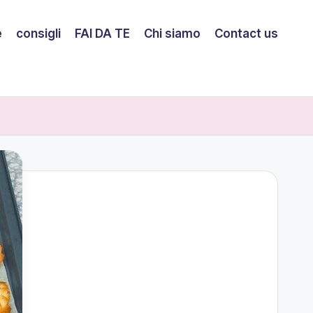
e
consigli
FAI DA TE
Chi siamo
Contact us