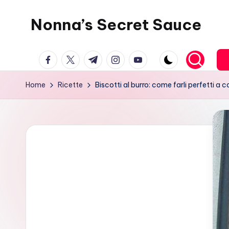
Nonna’s Secret Sauce
Skip
to
content
facebook.com
twitter.com
t.me
instagram.com
youtube.com
Home
Ricette
Biscotti al burro: come farli perfetti a c