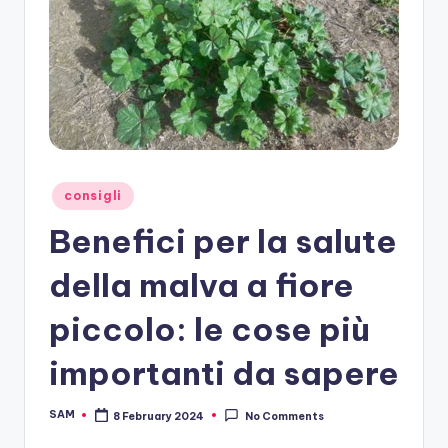
Posted
consigli
in
Benefici per la salute
della malva a fiore
piccolo: le cose più
importanti da sapere
SAM
8 February 2024
No Comments
Posted
by