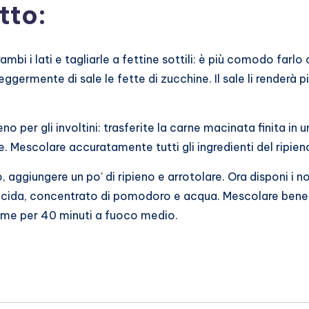
tto:
ambi i lati e tagliarle a fettine sottili: è più comodo farl
eggermente di sale le fette di zucchine. Il sale li renderà p
eno per gli involtini: trasferite la carne macinata finita in
re. Mescolare accuratamente tutti gli ingredienti del ripien
 aggiungere un po’ di ripieno e arrotolare. Ora disponi i nos
acida, concentrato di pomodoro e acqua. Mescolare bene fi
ieme per 40 minuti a fuoco medio.