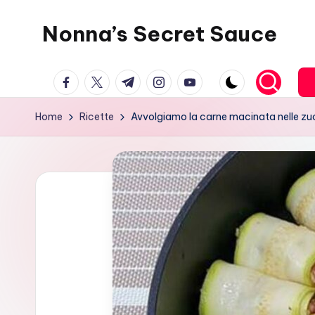
Nonna’s Secret Sauce
Skip
to
content
facebook.com
twitter.com
t.me
instagram.com
youtube.com
Home
Ricette
Avvolgiamo la carne macinata nelle zucc