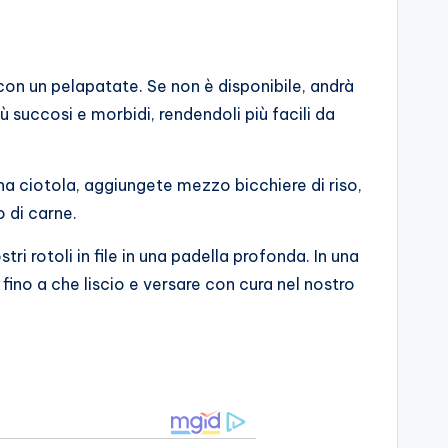
o con un pelapatate. Se non è disponibile, andrà
iù succosi e morbidi, rendendoli più facili da
 una ciotola, aggiungete mezzo bicchiere di riso,
o di carne.
tri rotoli in file in una padella profonda. In una
no a che liscio e versare con cura nel nostro