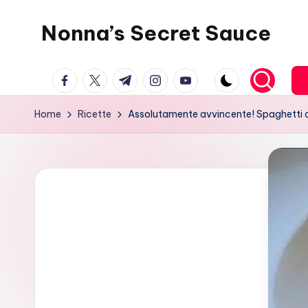
Nonna’s Secret Sauce
Skip
to
content
facebook.com
twitter.com
t.me
instagram.com
youtube.com
Home
Ricette
Assolutamente avvincente! Spaghetti 