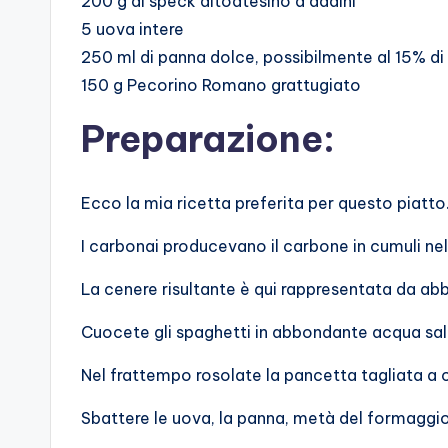
200 g di speck altoatesino a dadini
5 uova intere
250 ml di panna dolce, possibilmente al 15% di 
150 g Pecorino Romano grattugiato
Preparazione:
Ecco la mia ricetta preferita per questo piatto.
I carbonai producevano il carbone in cumuli nel
La cenere risultante è qui rappresentata da a
Cuocete gli spaghetti in abbondante acqua sala
Nel frattempo rosolate la pancetta tagliata a cu
Sbattere le uova, la panna, metà del formaggio