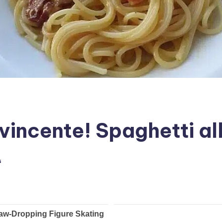
incente! Spaghetti a
s