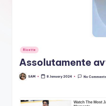
Posted
Ricette
in
Assolutamente avv
SAM
8 January 2024
No Comment
Posted
by