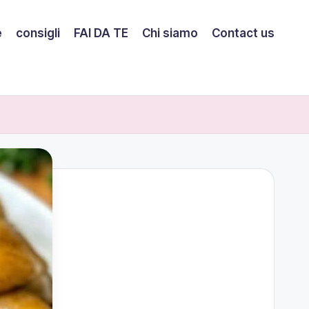
e
consigli
FAI DA TE
Chi siamo
Contact us