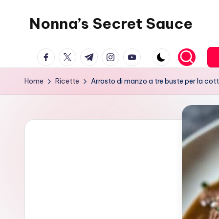
Nonna’s Secret Sauce
Skip
to
content
facebook.com
twitter.com
t.me
instagram.com
youtube.com
Home
Ricette
Arrosto di manzo a tre buste per la cot