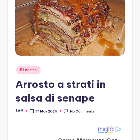
Posted
Ricette
in
Arrosto a strati in
salsa di senape
SAM
17 May 2024
No Comments
Posted
by