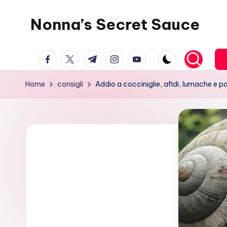
Nonna’s Secret Sauce
Skip
to
content
facebook.com
twitter.com
t.me
instagram.com
youtube.com
Home
consigli
Addio a cocciniglie, afidi, lumache e pa