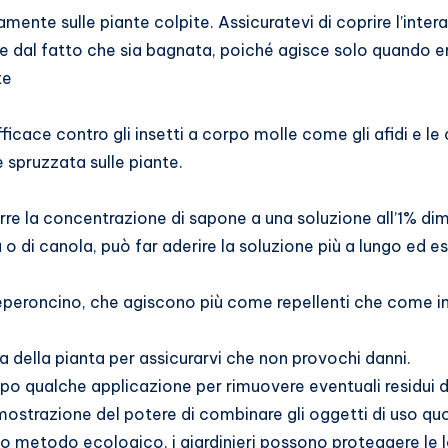
nte sulle piante colpite. Assicuratevi di coprire l’intera 
de dal fatto che sia bagnata, poiché agisce solo quando en
te
cace contro gli insetti a corpo molle come gli afidi e le 
 spruzzata sulle piante.
idurre la concentrazione di sapone a una soluzione all’1% d
va o di canola, può far aderire la soluzione più a lungo e
peperoncino, che agiscono più come repellenti che come in
 della pianta per assicurarvi che non provochi danni.
po qualche applicazione per rimuovere eventuali residui d
ostrazione del potere di combinare gli oggetti di uso quo
to metodo ecologico, i giardinieri possono proteggere le l