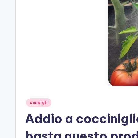
Posted
consigli
in
Addio a cocciniglie
basta questo prod