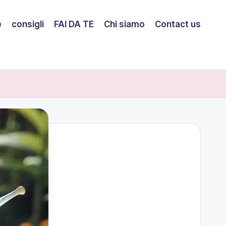
e
consigli
FAI DA TE
Chi siamo
Contact us