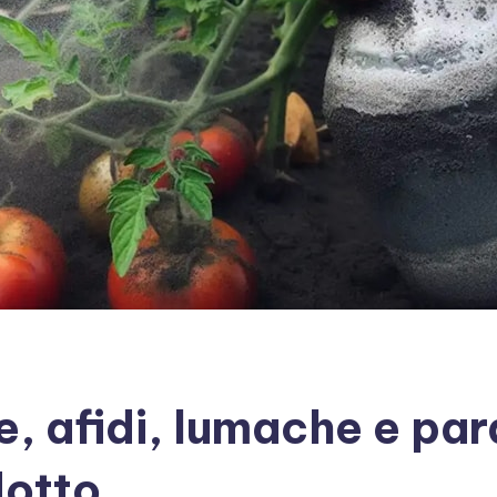
, afidi, lumache e para
otto.