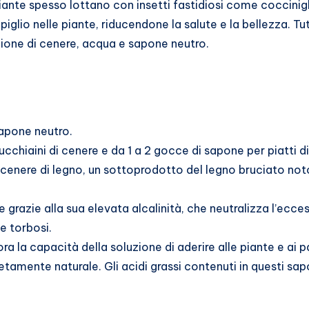
piante spesso lottano con insetti fastidiosi come cocciniglie
iglio nelle piante, riducendone la salute e la bellezza. Tu
ione di cenere, acqua e sapone neutro.
apone neutro.
ucchiaini di cenere e da 1 a 2 gocce di sapone per piatti d
cenere di legno, un sottoprodotto del legno bruciato noto 
grazie alla sua elevata alcalinità, che neutralizza l’ecce
 e torbosi.
a la capacità della soluzione di aderire alle piante e ai par
amente naturale. Gli acidi grassi contenuti in questi sapon