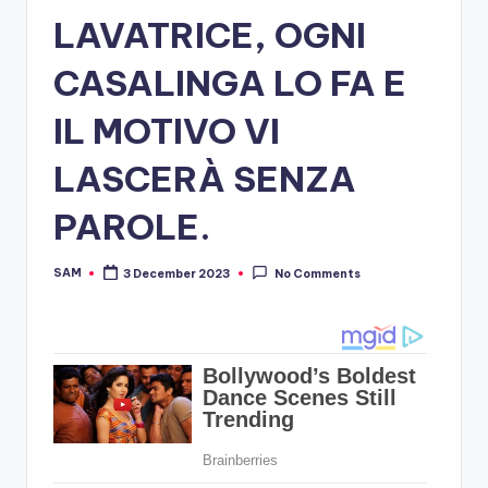
LAVATRICE, OGNI
CASALINGA LO FA E
IL MOTIVO VI
LASCERÀ SENZA
PAROLE.
SAM
3 December 2023
No Comments
Posted
by