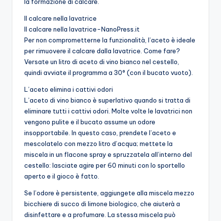
la formazione di calcare.
Il calcare nella lavatrice
Il calcare nella lavatrice-NanoPress.it
Per non comprometterne la funzionalità, l’aceto è ideale
per rimuovere il calcare dalla lavatrice. Come fare?
Versate un litro di aceto di vino bianco nel cestello,
quindi avviate il programma a 30° (con il bucato vuoto).
L’aceto elimina i cattivi odori
L’aceto di vino bianco è superlativo quando si tratta di
eliminare tutti i cattivi odori. Molte volte le lavatrici non
vengono pulite e il bucato assume un odore
insopportabile. In questo caso, prendete l’aceto e
mescolatelo con mezzo litro d’acqua; mettete la
miscela in un flacone spray e spruzzatela all’interno del
cestello: lasciate agire per 60 minuti con lo sportello
aperto e il gioco è fatto.
Se l’odore è persistente, aggiungete alla miscela mezzo
bicchiere di succo di limone biologico, che aiuterà a
disinfettare e a profumare. La stessa miscela può