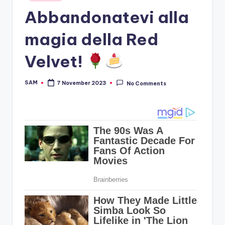
in
Abbandonatevi alla
magia della Red
Velvet!
SAM
7 November 2023
No Comments
Posted
by