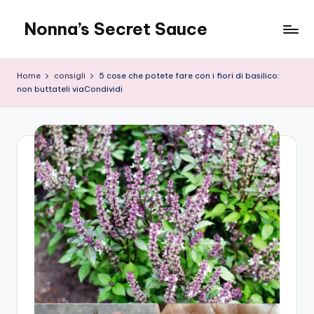
Nonna’s Secret Sauce
Skip
to
content
Home
consigli
5 cose che potete fare con i fiori di basilico:
non buttateli viaCondividi