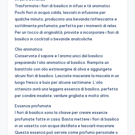
Trasformate i fiori di basilico in infusi e tè aromatici.
Pochi fiori in acqua calda, lasciati in infusione per
qualche minuto, producono una bevanda rinfrescante e
sottilmente profumata, perfetta per i momenti di relax.
Per un tocco di originalità, provate a incorporare i fiori di
basilico in cocktail o bevande analcoliche.
Olio aromatico
Conservate il sapore e l’aroma unici del basilico
preparando l’olio aromatico al basilico. Riempite un
barattolo con olio extravergine di oliva e aggiungete
alcuni fiori di basilico. Lasciate macerare la miscela in un
luogo fresco e buio per alcune settimane. L’olio
ottenuto avrà una leggera essenza di basilico, perfetta
per condire insalate, verdure grigliate e molto altro.
Essenze profumate
I fiori di basilico sono la chiave per creare essenze
profumate fatte in casa. Basta mettere i fiori di basilico
in un vasetto con acqua distillata e lasciarli macerare.
Questa essenza può servire come profumo personale o