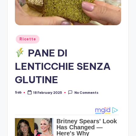
Posted
Ricette
in
PANE DI
LENTICCHIE SENZA
GLUTINE
Sab
18 February 2025
No Comments
Posted
by