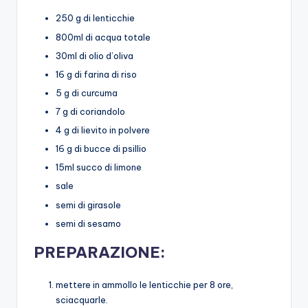
250 g di lenticchie
800ml di acqua totale
30ml di olio d’oliva
16 g di farina di riso
5 g di curcuma
7 g di coriandolo
4 g di lievito in polvere
16 g di bucce di psillio
15ml succo di limone
sale
semi di girasole
semi di sesamo
PREPARAZIONE:
mettere in ammollo le lenticchie per 8 ore,
sciacquarle.